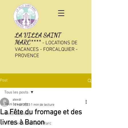
LA VILLA SAINT
MARC****
-
LOCATIONS DE
VACANCES - FORCALQUIER -
PROVENCE
Post
Tous les posts
alexdi
Tous les posts
14 mai 2023
1 min de lecture
La Fête du fromage et des
winter activities
livres à Banon
artists in La Villa Saint Marc