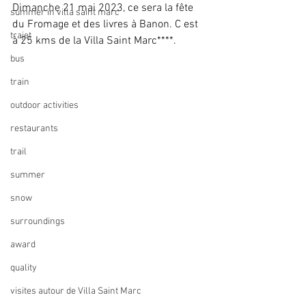
Dimanche 21 mai 2023, ce sera la fête 
summer in villa saint marc
du Fromage et des livres à Banon. C est 
trajet
à 25 kms de la Villa Saint Marc****. 
bus
train
outdoor activities
restaurants
trail
summer
snow
surroundings
award
quality
visites autour de Villa Saint Marc