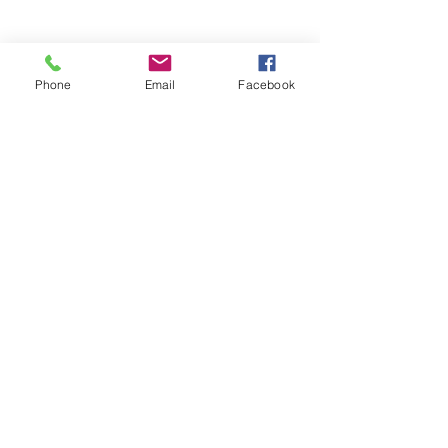
Phone
Email
Facebook
Commentaires
Voeux 2025