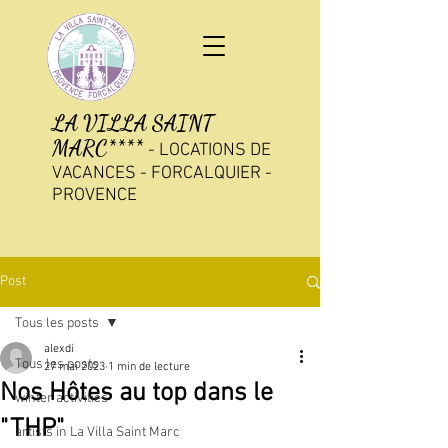
LA VILLA SAINT
MARC****
-
LOCATIONS DE
VACANCES - FORCALQUIER -
PROVENCE
Post
Tous les posts
alexdi
Tous les posts
27 mai 2023
1 min de lecture
Nos Hôtes au top dans le
winter activities
"THP"
artists in La Villa Saint Marc