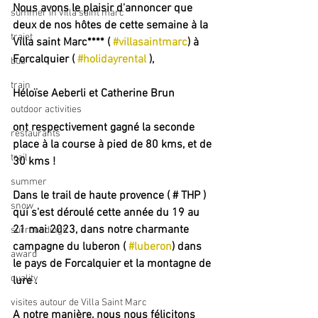
Nous avons le plaisir d'annoncer que 
summer in villa saint marc
deux de nos hôtes de cette semaine à la 
trajet
Villa saint Marc**** ( 
#villasaintmarc
) à 
Forcalquier ( 
#holidayrental
 ), 
bus
train
Héloïse Aeberli et Catherine Brun
outdoor activities
ont respectivement gagné la seconde 
restaurants
place à la course à pied de 80 kms, et de 
trail
30 kms !
summer
Dans le trail de haute provence ( # THP ) 
snow
qui s'est déroulé cette année du 19 au 
21 mai 2023, dans notre charmante 
surroundings
campagne du luberon ( 
#luberon
) dans 
award
le pays de Forcalquier et la montagne de 
quality
lure . 
visites autour de Villa Saint Marc
A notre manière, nous nous félicitons 