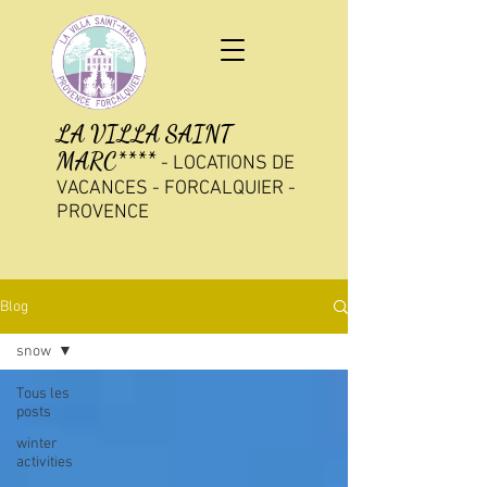
LA VILLA SAINT
MARC****
-
LOCATIONS DE
VACANCES - FORCALQUIER -
PROVENCE
Blog
snow
Tous les
posts
winter
activities