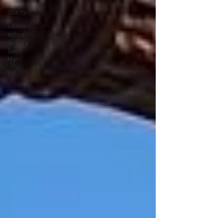
quality
visites
autour
de Villa
Saint
Marc
VIP