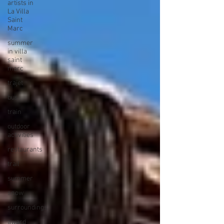
artists in
La Villa
Saint
Marc
summer
in villa
saint
marc
trajet
bus
train
outdoor
activities
restaurants
trail
summer
snow
surroundings
award