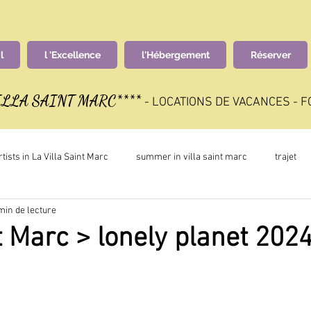
l
l 'Excellence
l'Hébergement
Réserver
ILLA SAINT MARC****
-
LOCATIONS DE VACANCES - 
rtists in La Villa Saint Marc
summer in villa saint marc
trajet
min de lecture
trail
summer
snow
surroundings
award
nt Marc > lonely planet 202
VIP