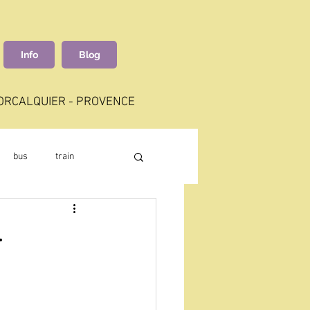
Info
Blog
FORCALQUIER - PROVENCE
bus
train
quality
4